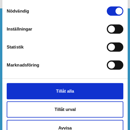
Samtyckesval
Nödvändig
Om företaget
Inställningar
Aktiv fastighetsförvaltning i Göteborg med
personlig service.
Statistik
Integritetspolicy
Marknadsföring
Kontakta oss
kundservice@opalen.se
Tillåt alla
Adress
Tillåt urval
Opalen FastighetsFörvaltning Aktiebolag
Engelbrektsgatan 28
411 37 Göteborg
Avvisa