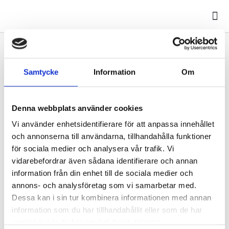
Mina
Kontoret stänger
Samtycke
Information
Om
Onsdagen den 8 maj stänger kontoret 15.00. Torsdagen
den 9 maj & Fredagen den 10 maj är kontoret stängt. Vi
Denna webbplats använder cookies
öppnar igen Måndagen den 13 maj klockan 08.30. För
Vi använder enhetsidentifierare för att anpassa innehållet
akuta fel se informationstavlan i er fastighet.
och annonserna till användarna, tillhandahålla funktioner
för sociala medier och analysera vår trafik. Vi
Ninni
maj 6, 2024
vidarebefordrar även sådana identifierare och annan
information från din enhet till de sociala medier och
annons- och analysföretag som vi samarbetar med.
Dessa kan i sin tur kombinera informationen med annan
FÖREGÅENDE
NÄSTA
information som du har tillhandahållit eller som de har
Kontoret Stängt
Kontoret stänger
samlat in när du har använt deras tjänster.