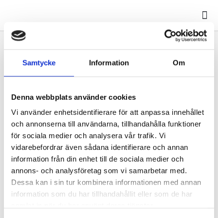
Mina
Kontoret Stängt
Samtycke
Information
Om
Måndagen den 1 maj är kontoret stängt. Vi öppnar igen
Denna webbplats använder cookies
tisdagen den 2 maj klockan 08.00. För akuta fel se
informationstavlan i er fastighet.
Vi använder enhetsidentifierare för att anpassa innehållet
och annonserna till användarna, tillhandahålla funktioner
för sociala medier och analysera vår trafik. Vi
Ninni
april 24, 2023
vidarebefordrar även sådana identifierare och annan
information från din enhet till de sociala medier och
annons- och analysföretag som vi samarbetar med.
FÖREGÅENDE
NÄSTA
Dessa kan i sin tur kombinera informationen med annan
Våra öppettider under påsken 2023
Kontoret stänger
information som du har tillhandahållit eller som de har
samlat in när du har använt deras tjänster.