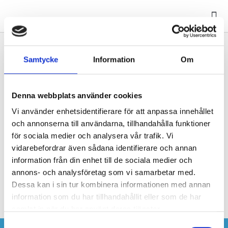
Mina
Samtycke
Information
Om
Stängt för konferens
Torsdagen den 26 juni stänger kontoret 15.00. För akuta
Denna webbplats använder cookies
fel se informationstavlan i er fastighet.
Vi använder enhetsidentifierare för att anpassa innehållet
och annonserna till användarna, tillhandahålla funktioner
Ninni
juni 23, 2025
för sociala medier och analysera vår trafik. Vi
vidarebefordrar även sådana identifierare och annan
information från din enhet till de sociala medier och
annons- och analysföretag som vi samarbetar med.
FÖREGÅENDE
NÄSTA
Dessa kan i sin tur kombinera informationen med annan
Föregående inlägg
Kontoret stänger
information som du har tillhandahållit eller som de har
samlat in när du har använt deras tjänster.
Samtyckesval