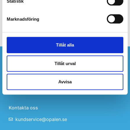
Statistik
Ninni
december 13, 2024
Marknadsföring
FÖREGÅENDE
NÄSTA
Kontoret stänger tidigare
Ny besöksadress
Tillåt alla
Om företaget
Tillåt urval
Aktiv fastighetsförvaltning i Göteborg med
personlig service.
Avvisa
Integritetspolicy
Kontakta oss
kundservice@opalen.se