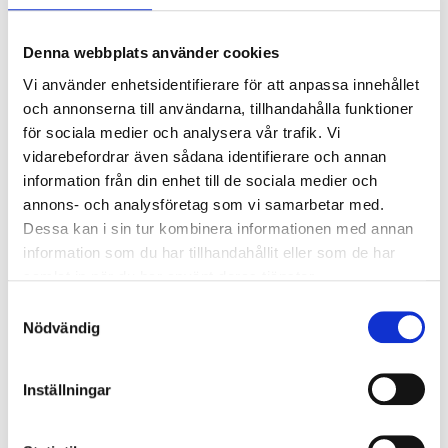
6/1 2025 Kontoret STÄNGT
Denna webbplats använder cookies
Vid akuta ärenden hänvisar vi till informationstavlorna i
Vi använder enhetsidentifierare för att anpassa innehållet
er trappuppgång.
och annonserna till användarna, tillhandahålla funktioner
för sociala medier och analysera vår trafik. Vi
Vi önskar våra hyresgäster en riktigt God Jul och ett
vidarebefordrar även sådana identifierare och annan
Gott Nytt År!
information från din enhet till de sociala medier och
annons- och analysföretag som vi samarbetar med.
Dessa kan i sin tur kombinera informationen med annan
information som du har tillhandahållit eller som de har
samlat in när du har använt deras tjänster.
Samtyckesval
Nödvändig
Inställningar